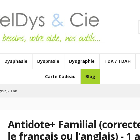
Dysphasie
Dyspraxie
Dysgraphie
TDA / TDAH
Carte Cadeau
Blog
ais) - 1 an
Antidote+ Familial (correct
le français ou l’anglais) - 1 