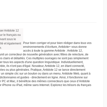
ser Antidote 12
ur le français ou
ivant sous le
Pour bien corriger et pour bien rédiger dans tous vos
illé et également
environnements d’écriture, Antidote+ vous donne
e.
accès à toute la gamme Antidote : Antidote 12,
it un correcteur de nouvelle génération avec filtres de relecture, de
es clairs et détaillés. Ces multiples ouvrages ne sont pas simplement
 tous les aspects d'une question linguistique. Individuellement,
e, ils n'ont pas d'égal. Novateur, Antidote 12, en étant connecté,
ciblées ou plus générales. Pratique, Antidote 12 se lance directement
r un simple clic sur un bouton ou dans un menu. Antidote Web, quant à
dictionnaires et guides - directement en ligne. Ainsi, il fonctionne sur
ur PC et Mac, il bénéficie des mêmes connecteurs que ceux d’Antidote
sur iPhone ou iPad, même sans Internet. Explorez les trésors du français