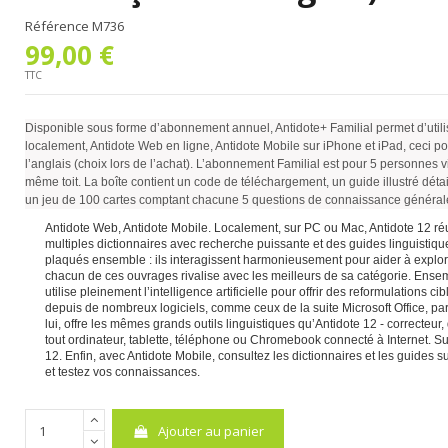
Référence
M736
99,00 €
TTC
Disponible sous forme d’abonnement annuel, Antidote+ Familial permet d’utili
localement, Antidote Web en ligne, Antidote Mobile sur iPhone et iPad, ceci po
l’anglais (choix lors de l’achat). L’abonnement Familial est pour 5 personnes v
même toit. La boîte contient un code de téléchargement, un guide illustré déta
un jeu de 100 cartes comptant chacune 5 questions de connaissance général
Antidote Web, Antidote Mobile. Localement, sur PC ou Mac, Antidote 12 réun
multiples dictionnaires avec recherche puissante et des guides linguistiqu
plaqués ensemble : ils interagissent harmonieusement pour aider à explorer
chacun de ces ouvrages rivalise avec les meilleurs de sa catégorie. Ensembl
utilise pleinement l’intelligence artificielle pour offrir des reformulations 
depuis de nombreux logiciels, comme ceux de la suite Microsoft Office, pa
lui, offre les mêmes grands outils linguistiques qu’Antidote 12 - correcteur, 
tout ordinateur, tablette, téléphone ou Chromebook connecté à Internet. S
12. Enfin, avec Antidote Mobile, consultez les dictionnaires et les guides 
et testez vos connaissances.
Ajouter au panier