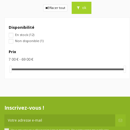
ok
Effacer tout
Disponibilité
En stock
(12)
Non disponible
(1)
Prix
7 00 € - 69 00 €
Inscrivez-vous !
Vous pouvez vous désinscrire à tout moment. Vous trouverez pour cela nos